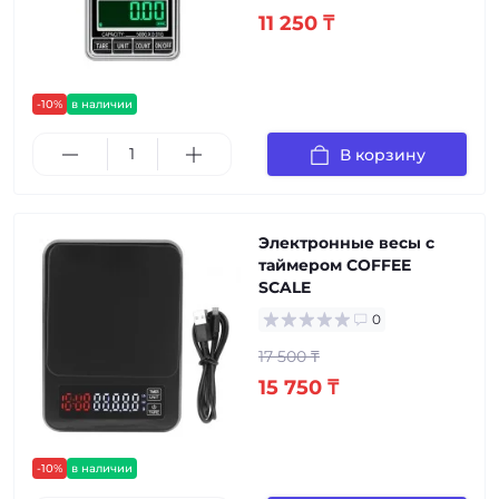
11 250 ₸
-10%
в наличии
В корзину
Электронные весы с
таймером COFFEE
SCALE
0
17 500 ₸
15 750 ₸
-10%
в наличии