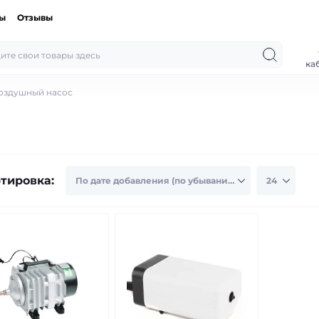
ты
Отзывы
ка
оздушный насос
тировка: