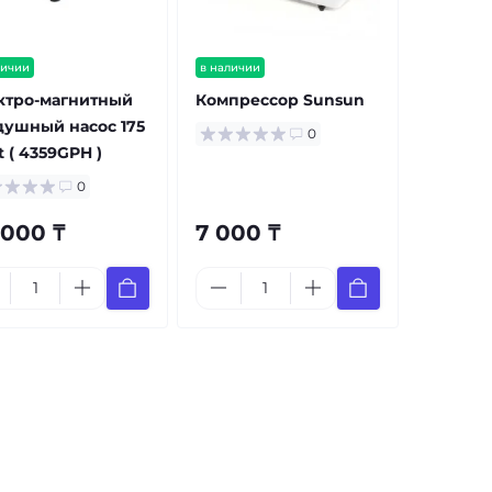
личии
в наличии
ктро-магнитный
Компрессор Sunsun
душный насос 175
0
 ( 4359GPH )
0
 000 ₸
7 000 ₸