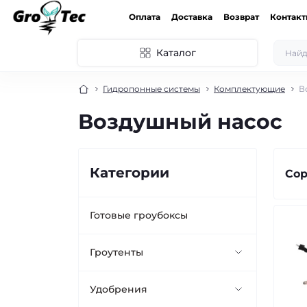
Оплата
Доставка
Возврат
Контак
Каталог
Гидропонные системы
Комплектующие
В
Воздушный насос
Категории
Сор
Готовые гроубоксы
Гроутенты
GREENDIKE
Удобрения