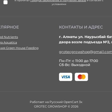
Я прочитал
Порядок оформления и получения заказа
и согласен с
условиями
УЛЯРНОЕ
КОНТАКТЫ И АДРЕС
г. Алматы ул. Наурызбай ба
d Nutrients
двора возле подъезда №2,
ra Aquatica
ия Green House Feeding
grotecgrowshop@gmail.co
Пн-Пт: с 11:00 до 17:00
Сб-Вс: Выходной
Работает на
Русский OpenCart 3х
GROTEC GROWSHOP © 2026