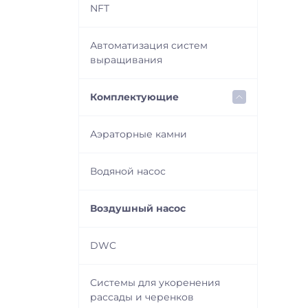
Удобрения NovaMax
растений
ph Регуляторы
NFT
Удобрения Hesi Hydro
Добавки
Others
Автоматизация систем
Удобрения Hesi Soil
Стимуляторы
выращивания
Комплектующие
Аэраторные камни
Водяной насос
Воздушный насос
DWC
Системы для укоренения
рассады и черенков