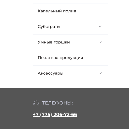
Капельный полив
Субстраты
Harvest
Умные горшки
Кокосовый субстрат
Air Pot
Печатная продукция
Минеральная вата
Grow Bag
Аксессуары
Горшки и кассеты
Весы
ТЕЛЕФОНЫ:
Ножницы
+7 (775) 206-72-66
Аксессуары для монтажа