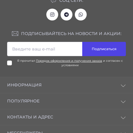
СОЦ СЕТИ:
ПОДПИСЫВАЙТЕСЬ НА НОВОСТИ И АКЦИИ:
Подписаться
Я прочитал
Порядок оформления и получения заказа
и согласен с
условиями
ИНФОРМАЦИЯ
Блог
ПОПУЛЯРНОЕ
Отзывы
Контакты
Advanced Nutrients
КОНТАКТЫ И АДРЕС
Возврат товара
GHE/Terra Aquatica
Карта сайта
Удобрения Green House Feeding
г. Алматы ул. Наурызбай батыра 47, вход со двора
Производители