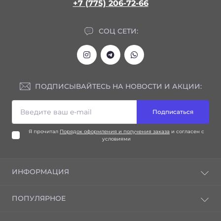
+7 (775) 206-72-66
СОЦ СЕТИ:
ПОДПИСЫВАЙТЕСЬ НА НОВОСТИ И АКЦИИ:
Подписаться
Я прочитал
Порядок оформления и получения заказа
и согласен с
условиями
ИНФОРМАЦИЯ
Блог
ПОПУЛЯРНОЕ
Отзывы
Контакты
Advanced Nutrients