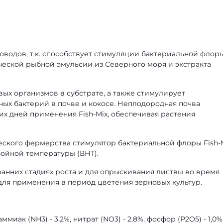
доводов, т.к. способствует стимуляции бактериальной флор
ческой рыбной эмульсии из Северного моря и экстракта
вых организмов в субстрате, а также стимулирует
ых бактерий в почве и кокосе. Неплодородная почва
их дней применения Fish-Mix, обеспечивая растения
еского фермерства стимулятор бактериальной флоры Fish-
бойной температуры (ВНТ).
 ранних стадиях роста и для опрыскивания листвы во время
для применения в период цветения зерновых культур.
, аммиак (NH3) - 3,2%, нитрат (NO3) - 2,8%, фосфор (P2O5) - 1,0%