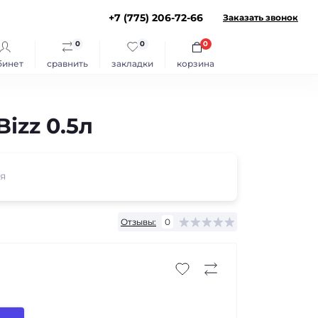
+7 (775) 206-72-66
Заказать звонок
0
0
0
бинет
сравнить
закладки
корзина
izz 0.5л
я
Отзывы:
0