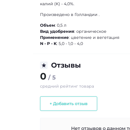
калий (K) - 4,0%.
Произведено в Голландии .
Объем
: 0,5 л
Вид удобрения
: органическое
Применение
: цветение и вегетация
N - P - K
: 5,0 - 1,0 - 4,0
Отзывы
0
/ 5
средний рейтинг товара
+ Добавить отзыв
Нет отзывов о данном то