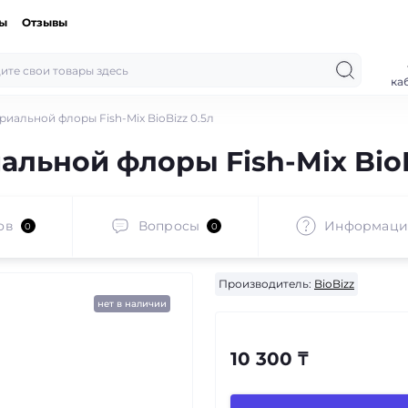
ты
Отзывы
ка
иальной флоры Fish-Mix BioBizz 0.5л
льной флоры Fish-Mix BioB
ов
Вопросы
Информаци
0
0
Производитель:
BioBizz
нет в наличии
10 300 ₸