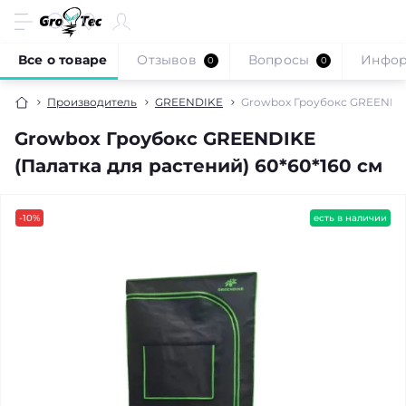
Все о товаре
Отзывов
Вопросы
Инфо
0
0
Производитель
GREENDIKE
Growbox Гроубокс GREENDIKE
Growbox Гроубокс GREENDIKE
(Палатка для растений) 60*60*160 см
-10%
есть в наличии