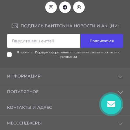
ПОДПИСЫВАЙТЕСЬ НА НОВОСТИ И АКЦИИ:
Подписаться
Я прочитал
Порядок оформления и получения заказа
и согласен с
условиями
ИНФОРМАЦИЯ
Блог
ПОПУЛЯРНОЕ
Отзывы
Контакты
Advanced Nutrients
КОНТАКТЫ И АДРЕС
Возврат товара
GHE/Terra Aquatica
Карта сайта
Удобрения Green House Feeding
г. Алматы ул. Наурызбай батыра 47, вход со двора
Производители
МЕССЕНДЖЕРЫ
возле подъезда №2, цокольный этаж
Подарочные сертификаты