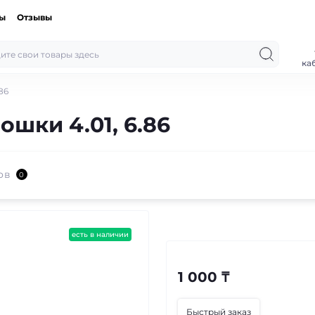
ты
Отзывы
ка
86
шки 4.01, 6.86
ов
0
есть в наличии
1 000 ₸
Быстрый заказ