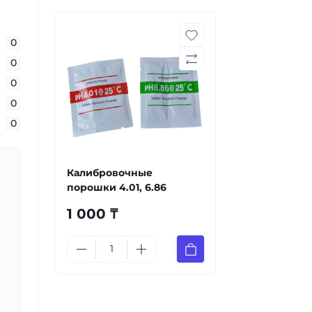
0
0
0
0
0
Калибровочные
порошки 4.01, 6.86
1 000 ₸