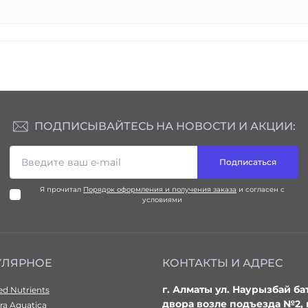
ПОДПИСЫВАЙТЕСЬ НА НОВОСТИ И АКЦИИ:
Подписаться
Я прочитал
Порядок оформления и получения заказа
и согласен с
условиями
УЛЯРНОЕ
КОНТАКТЫ И АДРЕС
г. Алматы ул. Наурызбай ба
d Nutrients
двора возле подъезда №2,
ra Aquatica