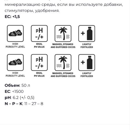
минерализацию среды, если вы используете добавки,
стимуляторы, удобрения.
EC: <1,5
Объем
: 50 л
EC
: <1500
pH
: 6.2 (+/- 0,5)
N – P – K
: 11 – 27 – 8