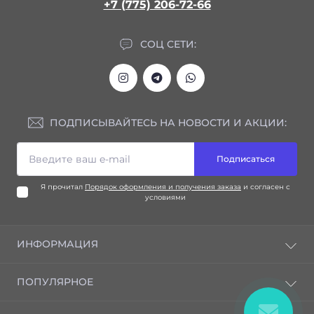
+7 (775) 206-72-66
СОЦ СЕТИ:
ПОДПИСЫВАЙТЕСЬ НА НОВОСТИ И АКЦИИ:
Подписаться
Я прочитал
Порядок оформления и получения заказа
и согласен с
условиями
ИНФОРМАЦИЯ
Блог
ПОПУЛЯРНОЕ
Отзывы
Контакты
Advanced Nutrients