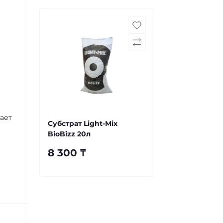
вает
Субстрат Light-Mix
BioBizz 20л
8 300 ₸