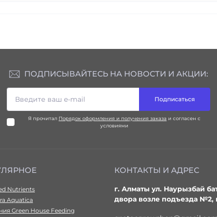
ПОДПИСЫВАЙТЕСЬ НА НОВОСТИ И АКЦИИ:
Подписаться
Я прочитал
Порядок оформления и получения заказа
и согласен с
условиями
УЛЯРНОЕ
КОНТАКТЫ И АДРЕС
г. Алматы ул. Наурызбай ба
d Nutrients
двора возле подъезда №2,
ra Aquatica
ия Green House Feeding