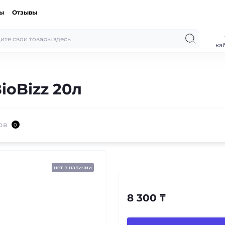
ты
Отзывы
ка
ioBizz 20л
ов
0
нет в наличии
8 300 ₸