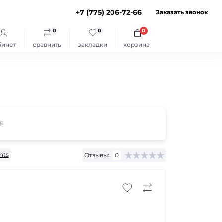
+7 (775) 206-72-66
Заказать звонок
0
0
0
бинет
сравнить
закладки
корзина
я
nts
Отзывы:
0