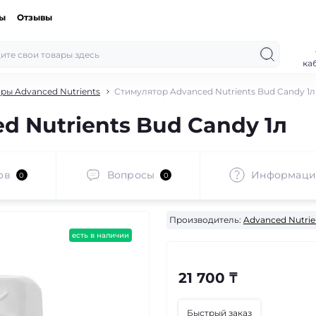
ты
Отзывы
ка
ры Advanced Nutrients
Стимулятор Advanced Nutrients Bud Candy 1л
d Nutrients Bud Candy 1л
ов
Вопросы
Информаци
0
0
Производитель:
Advanced Nutrie
есть в наличии
21 700 ₸
Быстрый заказ