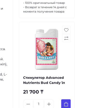
- 100% оригинальный товар
- Возврат в течение 14 дней с
 и
момента получения товара
са.
й.
xin),
, L-
Стимулятор Advanced
ne,
Nutrients Bud Candy 1л
21 700 ₸