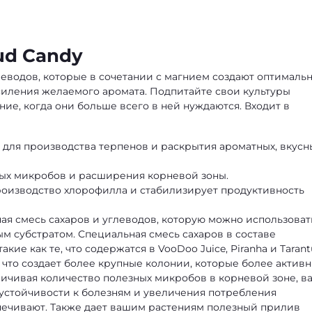
ud Candy
леводов, которые в сочетании с магнием создают оптималь
усиления желаемого аромата. Подпитайте свои культуры
е, когда они больше всего в ней нуждаются. Входит в
 для производства терпенов и раскрытия ароматных, вкусн
ных микробов и расширения корневой зоны.
оизводство хлорофилла и стабилизирует продуктивность
ая смесь сахаров и углеводов, которую можно использоват
м субстратом. Специальная смесь сахаров в составе
акие как те, что содержатся в VooDoo Juice,
Piranha
и
Tarant
 что создает более крупные колонии, которые более активн
личивая количество полезных микробов в корневой зоне, в
 устойчивости к болезням и увеличения потребления
печивают. Также дает вашим растениям полезный прилив