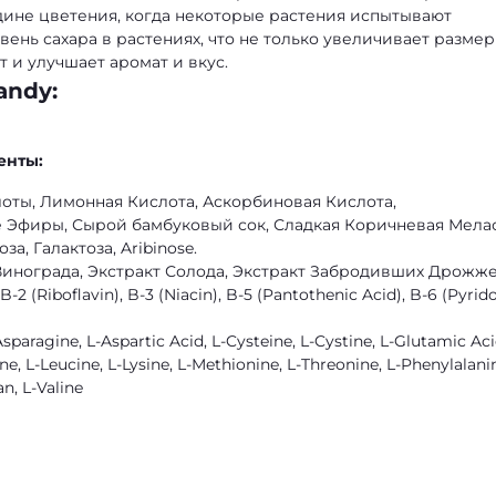
едине цветения, когда некоторые растения испытывают
ень сахара в растениях, что не только увеличивает размер
 и улучшает аромат и вкус.
andy:
енты:
оты, Лимонная Кислота, Аскорбиновая Кислота,
Эфиры, Сырой бамбуковый сок, Сладкая Коричневая Мелас
а, Галактоза, Aribinose.
Винограда, Экстракт Солода, Экстракт Забродивших Дрожже
2 (Riboflavin), B-3 (Niacin), B-5 (Pantothenic Acid), B-6 (Pyrido
aragine, L-Aspartic Acid, L-Cysteine, L-Cystine, L-Glutamic Acid
ine, L-Leucine, L-Lysine, L-Methionine, L-Threonine, L-Phenylalani
an, L-Valine