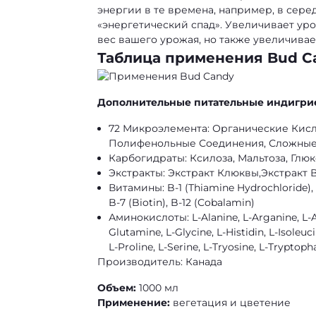
энергии в те времена, например, в сер
«энергетический спад». Увеличивает уров
вес вашего урожая, но также увеличивает
Таблица применения Bud C
Дополнительные питательные индигри
72 Микроэлемента: Органические Кисл
Полифенольные Соединения, Сложные 
Карбогидраты: Ксилоза, Мальтоза, Глюкоз
Экстракты: Экстракт Клюквы,Экстракт 
Витамины: B-1 (Thiamine Hydrochloride), B-
B-7 (Biotin), B-12 (Cobalamin)
Аминокислоты: L-Alanine, L-Arganine, L-Asp
Glutamine, L-Glycine, L-Histidin, L-Isoleuc
L-Proline, L-Serine, L-Tryosine, L-Tryptoph
Производитель: Канада
Объем:
1000 мл
Применение:
вегетация и цветение