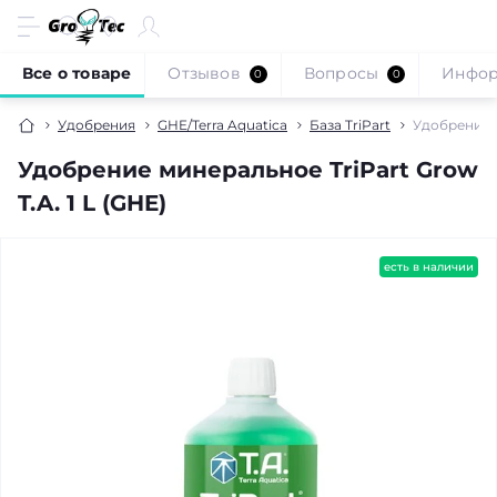
Все о товаре
Отзывов
Вопросы
Инфо
0
0
Удобрения
GHE/Terra Aquatica
База TriPart
Удобрение м
Удобрение минеральное TriPart Grow
T.A. 1 L (GHE)
есть в наличии