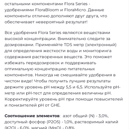
остальными компонентами Flora Series -
удобрениями FloraBloom и FloraMicro. Данные
компоненты отлично дополняют друг друга, что
обеспечивает невероятный результат!
Все удобрения Flora Series являются веществами
высокой концентрации. Внимательно следите за
дозировками. Применяйте TDS метр (электронный)
для определения жесткости воды и мониторинга
содержания растворенных веществ. Это поможет
избежать передозировок и поддерживать
оптимальную концентрацию питательных
компонентов. Никогда не смешивайте удобрения в
чистом виде! Чтобы получить лучшие результаты
держите уровень pH между 5,5 и 6,5. Используйте pH-
метр или pH-тест для определения величины рН.
Корректируйте уровень рН при помощи повысителей
и понизителей pH от GHE.
Соотношение элементов
: азот общий (N) - 3,0%,
доступный фосфор (P2O5) - 1,0%, растворимый калий
(K2O) - 6,0%, магний (MgO) - 0,8%.