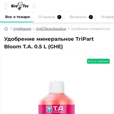
Все о товаре
Отзывов
Вопросы
Инфо
0
0
Удобрения
GHE/Terra Aquatica
Удобрение минеральное Tri
Удобрение минеральное TriPart
Bloom T.A. 0.5 L (GHE)
есть в наличии