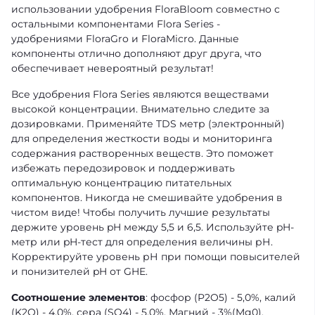
использовании удобрения FloraBloom совместно с
остальными компонентами Flora Series -
удобрениями FloraGro и FloraMicro. Данные
компоненты отлично дополняют друг друга, что
обеспечивает невероятный результат!
Все удобрения Flora Series являются веществами
высокой концентрации. Внимательно следите за
дозировками. Применяйте TDS метр (электронный)
для определения жесткости воды и мониторинга
содержания растворенных веществ. Это поможет
избежать передозировок и поддерживать
оптимальную концентрацию питательных
компонентов. Никогда не смешивайте удобрения в
чистом виде! Чтобы получить лучшие результаты
держите уровень pH между 5,5 и 6,5. Используйте pH-
метр или pH-тест для определения величины рН.
Корректируйте уровень рН при помощи повысителей
и понизителей pH от GHE.
Соотношение элементов
: фосфор (P2O5) - 5,0%, калий
(K2O) - 4,0%, сера (SO4) - 5,0%, Магний - 3%(Mg0).