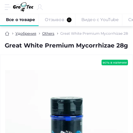
Все о товаре
Отзывов
Видео с YouTube
С
0
Удобрения
Others
Great White Premium Mycorrhizae 28g
Great White Premium Mycorrhizae 28g
есть в наличии